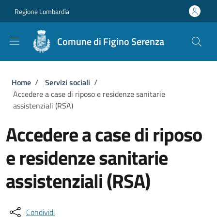
Salta al contenuto principale
Skip to footer content
Regione Lombardia
Comune di Figino Serenza
Briciole di pane
Home
/
Servizi sociali
/
Accedere a case di riposo e residenze sanitarie
assistenziali (RSA)
Accedere a case di riposo
e residenze sanitarie
assistenziali (RSA)
Condividi