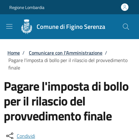
Salta al contenuto principale
Skip to footer content
Regione Lombardia
Comune di Figino Serenza
Briciole di pane
Home
/
Comunicare con l'Amministrazione
/
Pagare l'imposta di bollo per il rilascio del provvedimento
finale
Pagare l'imposta di bollo
per il rilascio del
provvedimento finale
Condividi