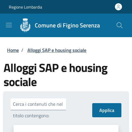
Salta al contenuto principale
Skip to footer content
Regione Lombardia
Comune di Figino Serenza
Briciole di pane
Home
/
Alloggi SAP e housing sociale
Alloggi SAP e housing
sociale
Cerca i contenuti che nel
titolo contengono: