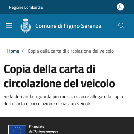
Salta al contenuto principale
Skip to footer content
Regione Lombardia
Comune di Figino Serenza
Briciole di pane
Home
/
Copia della carta di circolazione del veicolo
Copia della carta di
circolazione del veicolo
Se la domanda riguarda più mezzi, occorre allegare la copia
della carta di circolazione di ciascun veicolo.