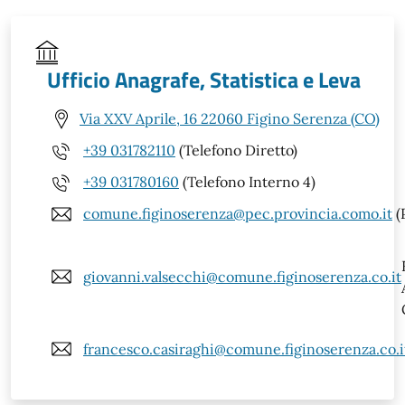
Ufficio Anagrafe, Statistica e Leva
Via XXV Aprile, 16 22060 Figino Serenza (CO)
+39 031782110
(Telefono Diretto)
+39 031780160
(Telefono Interno 4)
comune.figinoserenza@pec.provincia.como.it
(
giovanni.valsecchi@comune.figinoserenza.co.it
francesco.casiraghi@comune.figinoserenza.co.i