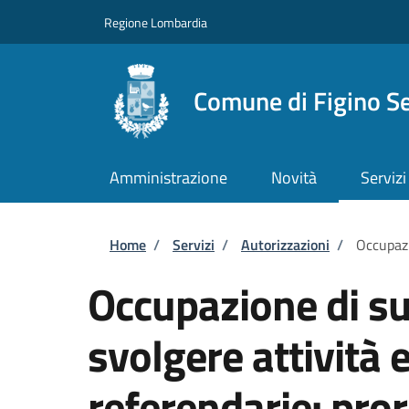
Salta al contenuto principale
Skip to footer content
Regione Lombardia
Comune di Figino S
Amministrazione
Novità
Servizi
Briciole di pane
Home
/
Servizi
/
Autorizzazioni
/
Occupazi
Occupazione di su
svolgere attività e
referendarie: pro