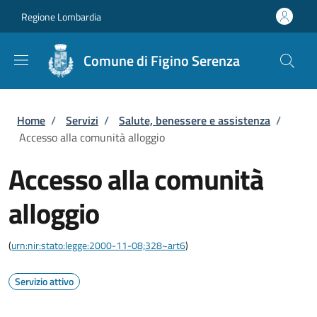
Salta al contenuto principale
Skip to footer content
Regione Lombardia
Comune di Figino Serenza
Briciole di pane
Home
/
Servizi
/
Salute, benessere e assistenza
/
Accesso alla comunità alloggio
Accesso alla comunità
alloggio
(
urn:nir:stato:legge:2000-11-08;328~art6
)
Servizio attivo