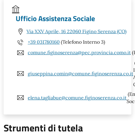
Ufficio Assistenza Sociale
Via XXV Aprile, 16 22060 Figino Serenza (CO)
+39 031780160
(Telefono Interno 3)
comune.figinoserenza@pec.provincia.como.it
(
giuseppina.comin@comune.figinoserenza.co.it
(Em
elena.tagliabue@comune.figinoserenza.co.it
Soc
Strumenti di tutela