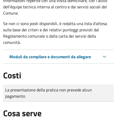
informazioni reperite con una visita domiciliare, con l'aiuto
dell’équipe tecnica interna al centro e dai servizi sociali del
Comune.
Se non ci sono posti disponibili, è redatta una lista d'attesa
sulla base dei criteri e dei relativi punteggi previsti dal
Regolamento comunale o dalla carta dei servizi della
comunità.
Moduli da compilare e documenti da allegare
Costi
Tipo di pagamento
Importo
La presentazione della pratica non prevede alcun
pagamento
Cosa serve