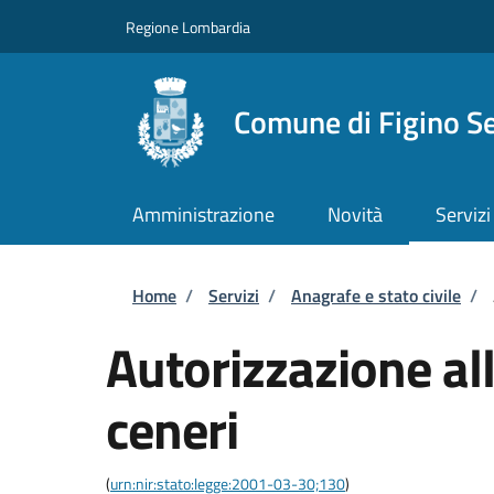
Salta al contenuto principale
Skip to footer content
Regione Lombardia
Comune di Figino S
Amministrazione
Novità
Servizi
Briciole di pane
Home
/
Servizi
/
Anagrafe e stato civile
/
Autorizzazione all
ceneri
(
urn:nir:stato:legge:2001-03-30;130
)