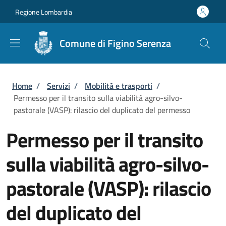
Salta al contenuto principale
Skip to footer content
Regione Lombardia
Comune di Figino Serenza
Briciole di pane
Home
/
Servizi
/
Mobilità e trasporti
/
Permesso per il transito sulla viabilità agro-silvo-
pastorale (VASP): rilascio del duplicato del permesso
Permesso per il transito
sulla viabilità agro-silvo-
pastorale (VASP): rilascio
del duplicato del