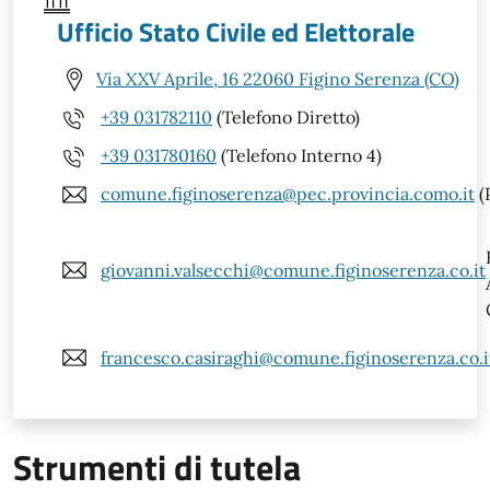
Ufficio Stato Civile ed Elettorale
Via XXV Aprile, 16 22060 Figino Serenza (CO)
+39 031782110
(Telefono Diretto)
+39 031780160
(Telefono Interno 4)
comune.figinoserenza@pec.provincia.como.it
(
giovanni.valsecchi@comune.figinoserenza.co.it
francesco.casiraghi@comune.figinoserenza.co.i
Strumenti di tutela