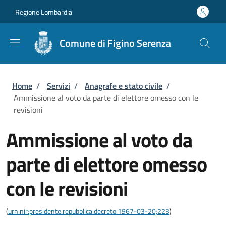
Salta al contenuto principale
Skip to footer content
Regione Lombardia
Comune di Figino Serenza
Briciole di pane
Home
/
Servizi
/
Anagrafe e stato civile
/
Ammissione al voto da parte di elettore omesso con le
revisioni
Ammissione al voto da
parte di elettore omesso
con le revisioni
(
urn:nir:presidente.repubblica:decreto:1967-03-20;223
)