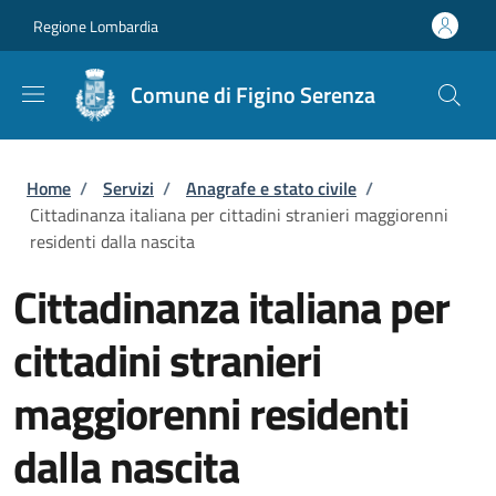
Salta al contenuto principale
Skip to footer content
Regione Lombardia
Comune di Figino Serenza
Briciole di pane
Home
/
Servizi
/
Anagrafe e stato civile
/
Cittadinanza italiana per cittadini stranieri maggiorenni
residenti dalla nascita
Cittadinanza italiana per
cittadini stranieri
maggiorenni residenti
dalla nascita