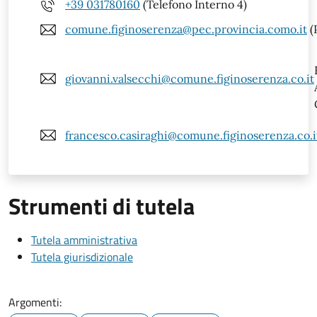
+39 031780160
(Telefono Interno 4)
comune.figinoserenza@pec.provincia.como.it
(
giovanni.valsecchi@comune.figinoserenza.co.it
francesco.casiraghi@comune.figinoserenza.co.i
Strumenti di tutela
Tutela amministrativa
Tutela giurisdizionale
Argomenti: