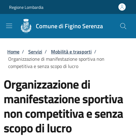
Salta al contenuto principale
Skip to footer content
Regione Lombardia
Comune di Figino Serenza
Briciole di pane
Home
/
Servizi
/
Mobilità e trasporti
/
Organizzazione di manifestazione sportiva non
competitiva e senza scopo di lucro
Organizzazione di
manifestazione sportiva
non competitiva e senza
scopo di lucro