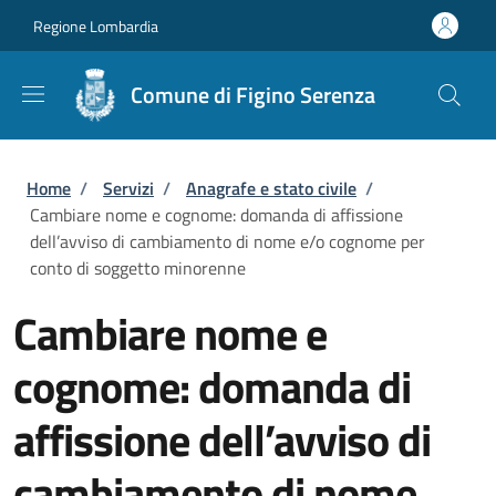
Salta al contenuto principale
Skip to footer content
Regione Lombardia
Comune di Figino Serenza
Briciole di pane
Home
/
Servizi
/
Anagrafe e stato civile
/
Cambiare nome e cognome: domanda di affissione
dell’avviso di cambiamento di nome e/o cognome per
conto di soggetto minorenne
Cambiare nome e
cognome: domanda di
affissione dell’avviso di
cambiamento di nome