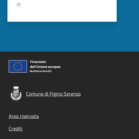
Valuta 1 stelle su 5
Comune di Figino Serenza
Footer menu
Area riservata
Crediti