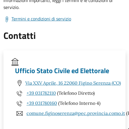
informazioni importanti, leggi i termini e le condizioni di
servizio.
Termini e condizioni di servizio
Contatti
Ufficio Stato Civile ed Elettorale
Via XXV Aprile, 16 22060 Figino Serenza (CO)
+39 031782110
(Telefono Diretto)
+39 031780160
(Telefono Interno 4)
comune.figinoserenza@pec.provincia.como.it
(