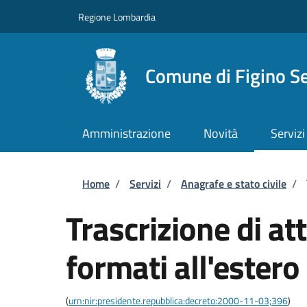
Salta al contenuto principale
Skip to footer content
Regione Lombardia
Comune di Figino S
Amministrazione
Novità
Servizi
Briciole di pane
Home
/
Servizi
/
Anagrafe e stato civile
/
Trascrizione di atti
formati all'estero
(
urn:nir:presidente.repubblica:decreto:2000-11-03;396
)