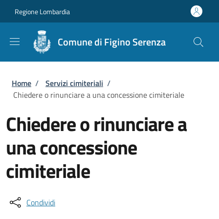
Salta al contenuto principale
Skip to footer content
Regione Lombardia
Comune di Figino Serenza
Briciole di pane
Home
/
Servizi cimiteriali
/
Chiedere o rinunciare a una concessione cimiteriale
Chiedere o rinunciare a
una concessione
cimiteriale
Condividi