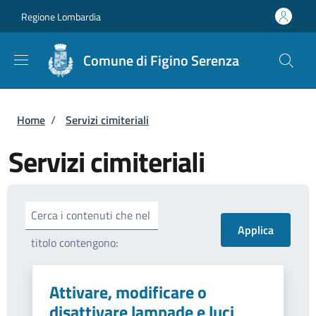
Salta al contenuto principale
Skip to footer content
Regione Lombardia
Comune di Figino Serenza
Briciole di pane
Home
/
Servizi cimiteriali
Servizi cimiteriali
Cerca i contenuti che nel
titolo contengono:
Attivare, modificare o
disattivare lampade e luci